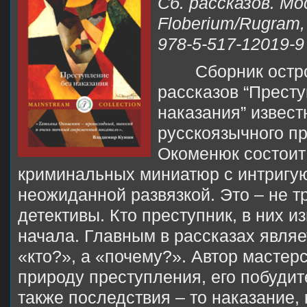
Сб. рассказов. Мо
Floberium/Rugram,
978-5-517-12019-9
Сборник ост
рассказов “Престу
наказания” извест
русскоязычного п
Окоменюк состоит
криминальных миниатюр с интриг
неожиданной развязкой. Это – не т
детективы. Кто преступник, в них и
начала. Главным в рассказах являе
«кто?», а «почему?». Автор мастер
природу преступления, его побудит
также последствия – то наказание,