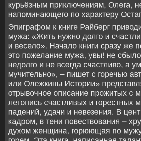
курьёзным приключениям, Олега, н
напоминающего по характеру Оста
Эпиграфом к книге Райберг привод
мужа: «Жить нужно долго и счастли
и весело». Начало книги сразу же п
это пожелание мужа, увы! не сбыл
недолго и не всегда счастливо, а у
мучительно», – пишет с горечью ав
или Олежкины Истории» представл
отрывочное описание прожитых с м
летопись счастливых и горестных м
падений, удачи и невезения. В центр
кадром, в тени повествования – хр
духом женщина, горюющая по мужу
горем. Эта книга, написанная тала