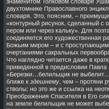
знаменитом Толковом словаре Уша
двухтомнике Православного энцикл
словаря. Это, поясним, – преимущ
«контурный рисунок, сделанный с
пером или через кальку». Для поэт
соединяется его художественная ра
Божьим миром – и с проступающими
очертаниями сакральных первообра
Что наглядно читается даже в кратк
приведенной в предисловии Павла 
«Березки…белильщик не выбелит…»
ближе к
здешнему
, чем – протяни р
стволы; но это же и ссылка на нео
Преображения Спасителя в Его си
на земле белильщик не может выбел