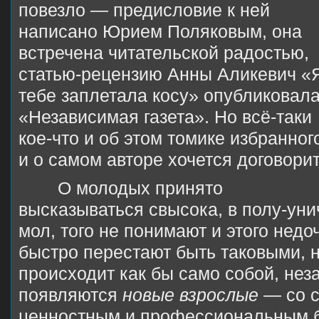
повезло — предисловие к ней
написано Юрием Поляковым, она
встречена читательской радостью,
статью-рецензию Анны Аликевич «
тебе заплетала косу» опубликовал
«Независимая газета». Но всё-таки
кое-что и об этом томике избранног
и о самом авторе хочется договорит
О молодых принято
высказываться свысока, в полу-ун
мол, того не понимают и этого нед
быстро перестают быть таковыми, н
происходит как бы само собой, неза
появляются
новые взрослые
— со с
ценностным и профессиональным б