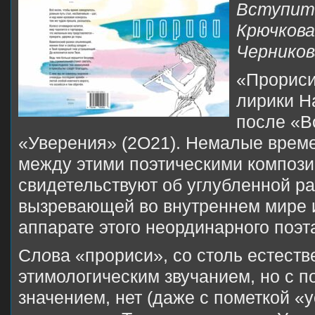
Вступите
Крючкова
Черников
«Прориси
лирики Н
после «В
«Уверения» (2О21). Немалые врем
между этими поэтическими композ
свидетельствуют об углубленной раб
вызревающей во внутреннем мире 
аппарате этого неординарного поэт
Сл
о
ва «прориси», со столь естест
этимологическим звучанием, но с 
значением, нет (даже с пометкой «