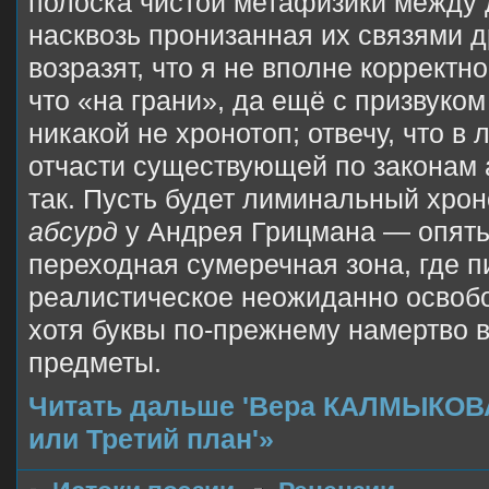
полоска чистой метафизики между 
насквозь пронизанная их связями д
возразят, что я не вполне корректн
что «на грани», да ещё с призвуко
никакой не хронотоп; отвечу, что в 
отчасти существующей по законам 
так. Пусть будет лиминальный хро
абсурд
у Андрея Грицмана — опять-
переходная сумеречная зона, где 
реалистическое неожиданно освобо
хотя буквы по-прежнему намертво 
предметы.
Читать дальше 'Вера КАЛМЫКОВА
или Третий план'»