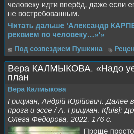
человеку идти вперёд, даже если е
не востребованным.
Читать дальше 'Александр КАРПЕ
реквием по человеку…»'»
Под созвездием Пушкина
Реце
Вера КАЛМЫКОВА. «Надо уех
план
Вера Калмыкова
Грицман, Андрій Юрійович. Далее 
проза и эссе / А. Грицман. К[иїв]: Д
Олега Федорова, 2022. 176 с.
Проще просто