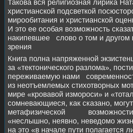
Такова вся религиозная лирика Нат
христианской подсветкой посюсто
мирообитания и христианской оцен
И это ее особая возможность сказа
накипевшее слово о том и другом 
зрения
Книга полна напряженной экзистенц
за «тектонического разлома», пос
переживаемую нами современность,
из неотъемлемых стихотворных мо
мире «кровавой измороси» и «тота
сомневающиеся, как сказано, могут
метафизической возможности а
«неслышно, неявно, неведомо жизн
на это «в начале пути полагается 