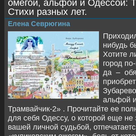
омегой, альфой и Одессой: 
Стихи разных лет.
Елена Севрюгина
Приходил
нибудь б
Хотите л
город по
да – обя
приобрет
Зубарево
альфой и
Трамвайчик-2» . Прочитайте ее пол
для себя Одессу, о которой еще не 
вашей личной судьбой, отпечатаетс