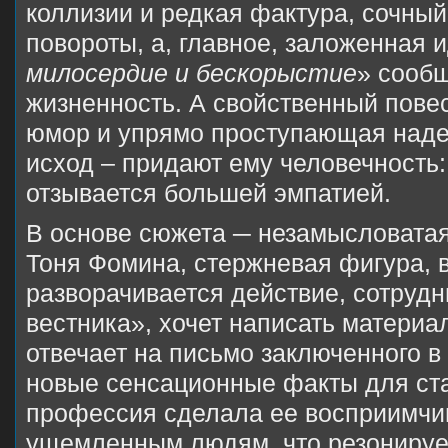
коллизии и редкая фактура, сочны
повороты, а, главное, заложенная 
милосердие и бескорыстие
» сооб
жизненность. А свойственный пове
юмор и упрямо проступающая над
исход – придают ему человечность:
отзывается большей эмпатией.
В основе сюжета ─ незамысловатая
Тоня Фомина, стержневая фигура, в
разворачивается действие, сотруд
вестника», хочет написать материа
отвечает на письмо заключенного в
новые сенсационные факты для ста
профессия сделала ее восприимчи
ущемленным людям, что резонирует