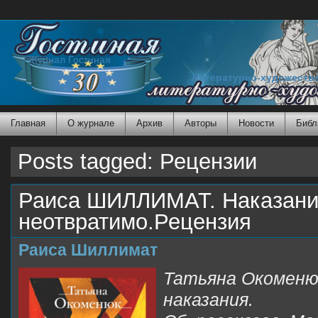
Журнал Гостиная
Литературно-художеств
Главная
О журнале
Архив
Авторы
Новости
Библ
Posts tagged: Рецензии
Раиса ШИЛЛИМАТ. Наказан
неотвратимо.Рецензия
Раиса Шиллимат
Татьяна Окоменю
наказания.