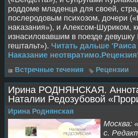
роддоме младенца для своей, стр
послеродовым психозом, дочери («
наказания»), и Алексом-Шуриком, к
изнасиловавшим в поезде девушку
гештальт»).
Читать дальше 'Раис
Наказание неотвратимо.Рецензия
Встречные течения
Рецензии
Ирина РОДНЯНСКАЯ. Аннота
Наталии Редозубовой «Прор
Ирина Роднянская
Москва: «
с. Редак