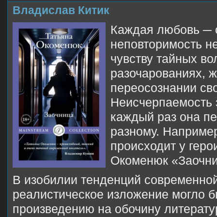
Владислав Китик
Каждая любовь ─ 
неповторимость не
чувству тайных во
разочарованиях, ж
переосознании св
Неисчерпаемость э
каждый раз она пе
разному. Например,
происходит у геро
Окоменюк «Заочни
В изобилии тенденций современной
реалистическое изложение могло б
произведению на обочину литерату