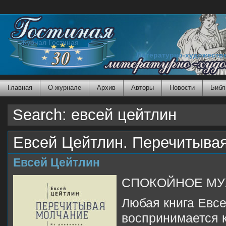
Журнал Гостиная
Литературно-художеств
Главная
О журнале
Архив
Авторы
Новости
Библ
Search: евсей цейтлин
Евсей Цейтлин. Перечитыва
Евсей Цейтлин
СПОКОЙНОЕ МУ
Любая книга Евс
воспринимается к