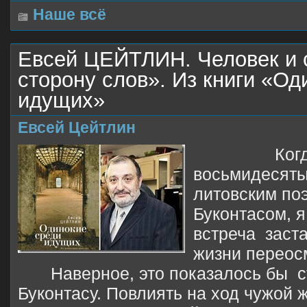
Наше всё
Евсей ЦЕЙТЛИН. Человек и 
сторону слов». Из книги «Од
идущих»
Евсей Цейтлин
Когда в 
восьмидесяты
литовским по
Буконтасом, я
встреча
заст
жизни перео
Наверное, это показалось бы
с
Буконтасу. Повлиять на ход чужой 