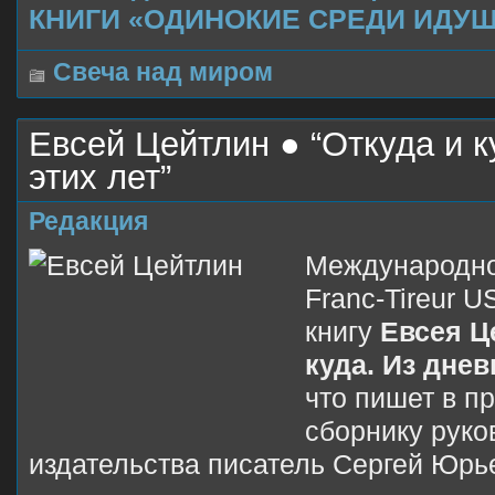
КНИГИ «ОДИНОКИЕ СРЕДИ ИДУЩ
Свеча над миром
Евсей Цейтлин ● “Откуда и к
этих лет”
Редакция
Международно
Franc-Tireur 
книгу
Евсея Ц
куда. Из днев
что пишет в п
сборнику руко
издательства писатель Сергей Юрь