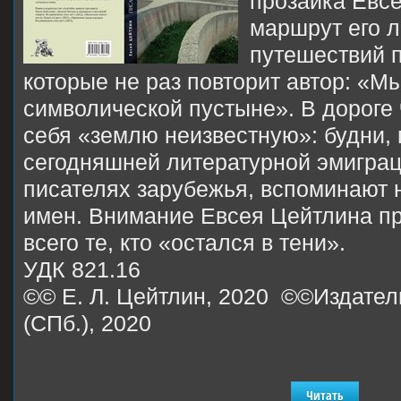
прозаика Евсе
маршрут его 
путешествий 
которые не раз повторит автор: «М
символической пустыне». В дороге 
себя «землю неизвестную»: будни,
сегодняшней литературной эмиграц
писателях зарубежья, вспоминают 
имен. Внимание Евсея Цейтлина п
всего те, кто «остался в тени».
УДК 821.16
©© Е. Л. Цейтлин, 2020 ©©Издател
(СПб.), 2020
Читать