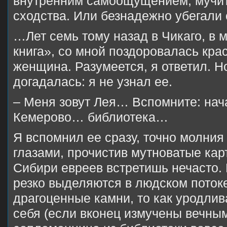
внутренним самоощущением, мучит
сходства. Или безнадежно убегали 
…Лет семь тому назад в Чикаго, в 
книга», со мной поздоровалась кр
женщина. Разумеется, я ответил. Но
догадалась: я не узнал ее.
– Меня зовут Лея… Вспомните: на
Кемерово… библиотека…
Я вспомнил ее сразу, точно молния
глазами, прочистив мутноватые кар
Сибири евреев встретишь нечасто.
резко выделяются в людском потоке
драгоценные камни, то как уродлив
себя (если вконец измучены вечны