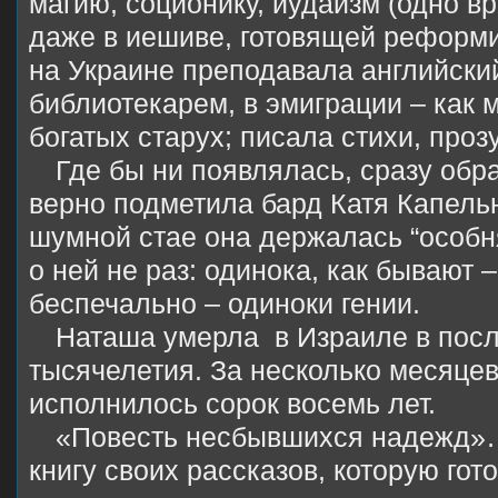
магию, соционику, иудаизм (одно в
даже в иешиве, готовящей реформи
на Украине преподавала английски
библиотекарем, в эмиграции – как 
богатых старух; писала стихи, проз
Где бы ни появлялась, сразу обр
верно подметила бард Катя Капельн
шумной стае она держалась “особн
о ней не раз: одинока, как бывают 
беспечально – одиноки гении.
Наташа умерла
в Израиле в пос
тысячелетия. За несколько месяцев
исполнилось сорок восемь лет.
«Повесть несбывшихся надежд»…
книгу своих рассказов, которую гото