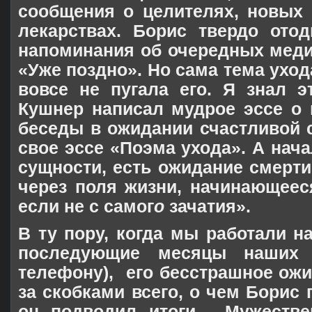
сообщения о целителях, новых
лекарствах. Борис твердо ото
напоминания об очередных меди
«Уже поздно». Но сама тема уход
вовсе не пугала его. Я знал э
Кушнер написал мудрое эссе о 
беседы в ожидании счастливой 
свое эссе «Поэма ухода». А нача
сущности, есть ожидание смерти
через поля жизни, начинающееся
если не с самог
о
зачатия».
В ту пору, когда мы работали н
последующие месяцы наших 
телефону),
его бесстрашное ожи
за скобками всего, о чем Борис 
он подводил итоги.
Мужестве