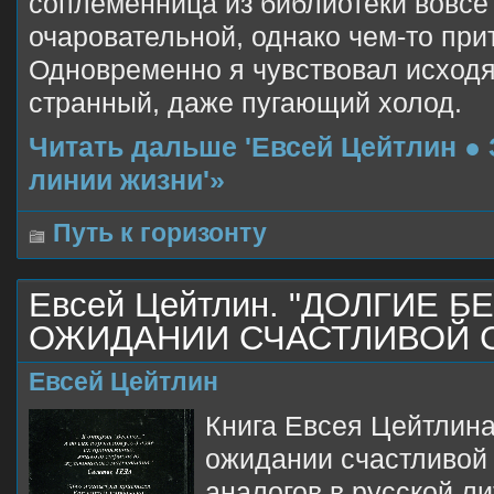
соплеменница из библиотеки вовсе
очаровательной, однако чем-то прит
Одновременно я чувствовал исходя
странный, даже пугающий холод.
Читать дальше 'Евсей Цейтлин ● 
линии жизни'»
Путь к горизонту
Евсей Цейтлин. "ДОЛГИЕ Б
ОЖИДАНИИ СЧАСТЛИВОЙ 
Евсей Цейтлин
Книга Евсея Цейтлина
ожидании счастливой 
аналогов в русской л