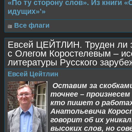
«По ту сторону слов». Из книги 
идущих»'»
Все флаги
Евсей ЦЕЙТЛИН. Труден ли э
с Олегом Коростелевым – и
литературы Русского зарубе
Евсей Цейтлин
Оставим за скобкам
точнее – произнесем 
кто пишет о работа
Анатольевича Корос
говорит об их уника
высоких слов, но со