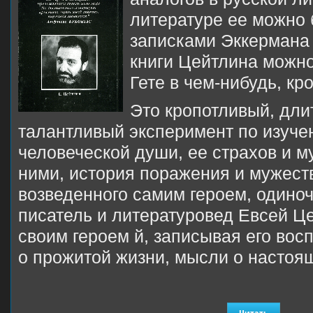
литературе ее можно 
записками Эккермана о
книги Цейтлина можно
Гете в чем-нибудь, кр
Это кропотливый, дли
талантливый эксперимент по изуче
человеческой души, ее страхов и м
ними, история поражения и мужест
возведенного самим героем, одиноч
писатель и литературовед Евсей Ц
своим героем й, записывая его вос
о прожитой жизни, мысли о настоя