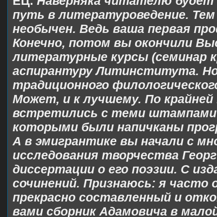
ЕЦ:
Наверняка читателю будет
путь в литературоведение. Тем 
необычен. Ведь ваша первая про
Конечно, потом вы окончили В
литературные курсы (семинар к
аспирантуру Литинститута. Но
традиционного филологического
Может, и к лучшему. По крайней 
встретились с теми штампами 
которыми были напичканы про
А в эмигрантике вы начали с м
исследования творчества Георг
диссертации о его поэзии. С изд
сочинений. Признаюсь: я часто
прекрасно составленный и от
вами сборник Адамовича в мало